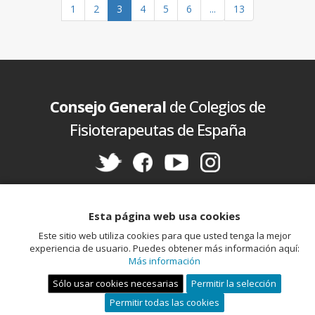
1
2
3
4
5
6
...
13
Consejo General
de Colegios de
Fisioterapeutas de España
Política de cookies
Aviso legal
Política de privacidad
Esta página web usa cookies
Este sitio web utiliza cookies para que usted tenga la mejor
experiencia de usuario. Puedes obtener más información aquí:
Más información
Sólo usar cookies necesarias
Permitir la selección
Permitir todas las cookies
Miembro de la Unión Profesional