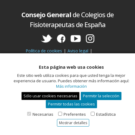
Consejo General
de Colegios de
Fisioterapeutas de España
Política de cookies
Aviso legal
Política de privacidad
Esta página web usa cookies
Este sitio web utiliza cookies para que usted tenga la mejor
experiencia de usuario. Puedes obtener más información aquí:
Más información
Sólo usar cookies necesarias
Permitir la selección
Miembro de la Unión Profesional
Permitir todas las cookies
Necesarias
Preferentes
Estadística
Mostrar detalles
Desarrolla ViaFisio, S.L. -
www.viafisio.com