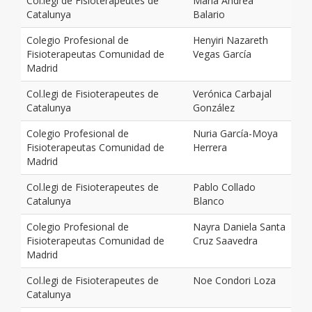
Col.legi de Fisioterapeutes de
María Andrea
Catalunya
Balario
Colegio Profesional de
Henyiri Nazareth
Fisioterapeutas Comunidad de
Vegas García
Madrid
Col.legi de Fisioterapeutes de
Verónica Carbajal
Catalunya
González
Colegio Profesional de
Nuria García-Moya
Fisioterapeutas Comunidad de
Herrera
Madrid
Col.legi de Fisioterapeutes de
Pablo Collado
Catalunya
Blanco
Colegio Profesional de
Nayra Daniela Santa
Fisioterapeutas Comunidad de
Cruz Saavedra
Madrid
Col.legi de Fisioterapeutes de
Noe Condori Loza
Catalunya