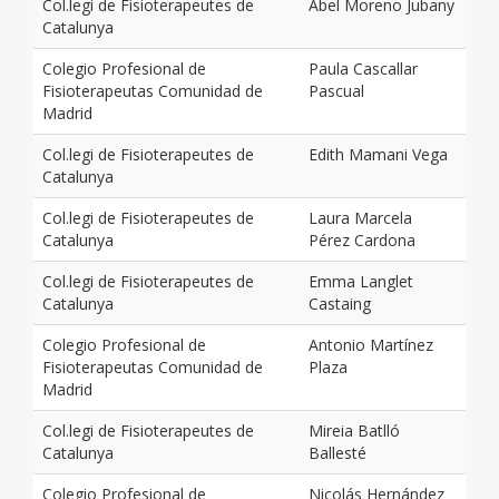
Col.legi de Fisioterapeutes de
Abel Moreno Jubany
Catalunya
Colegio Profesional de
Paula Cascallar
Fisioterapeutas Comunidad de
Pascual
Madrid
Col.legi de Fisioterapeutes de
Edith Mamani Vega
Catalunya
Col.legi de Fisioterapeutes de
Laura Marcela
Catalunya
Pérez Cardona
Col.legi de Fisioterapeutes de
Emma Langlet
Catalunya
Castaing
Colegio Profesional de
Antonio Martínez
Fisioterapeutas Comunidad de
Plaza
Madrid
Col.legi de Fisioterapeutes de
Mireia Batlló
Catalunya
Ballesté
Colegio Profesional de
Nicolás Hernández