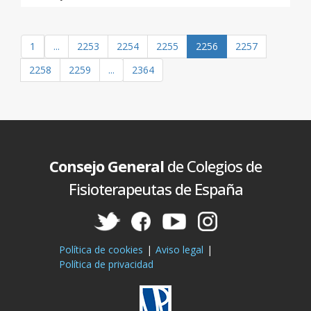
1
...
2253
2254
2255
2256
2257
2258
2259
...
2364
Consejo General
de Colegios de
Fisioterapeutas de España
Política de cookies
Aviso legal
Política de privacidad