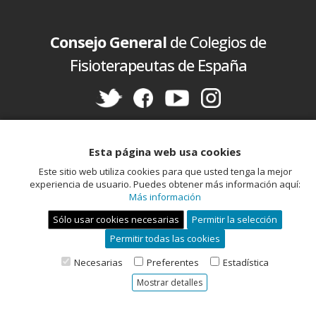
Consejo General
de Colegios de
Fisioterapeutas de España
Política de cookies
Aviso legal
Política de privacidad
Esta página web usa cookies
Este sitio web utiliza cookies para que usted tenga la mejor
experiencia de usuario. Puedes obtener más información aquí:
Más información
Sólo usar cookies necesarias
Permitir la selección
Permitir todas las cookies
Miembro de la Unión Profesional
Necesarias
Preferentes
Estadística
Mostrar detalles
Desarrolla ViaFisio, S.L. -
www.viafisio.com