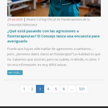
|
29-04-2026
Illustre Col.legi Oficial de Fisioterapeutes de la
Comunitat Valenciana
¿Qué está pasando con las agresiones a
fisioterapeutas? El Consejo lanza una encuesta para
averiguarlo
Puede que hayas oído hablar de agresiones a sanitarios…
pero, ¿tenemos datos claros en fisioterapia? La realidad es que
no. Sabemos que ocurren, pero no cuánto, ni dónde, ni cómo. Y
sin esa información, es muy difícil actuar.
ver más...
1
2
3
4
5
6
...
521