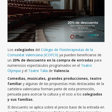
Los
colegiados
del
Colegio de Fisioterapeutas de la
Comunitat Valenciana (ICOFCV)
ya pueden beneficiarse de
un
20% de descuento en la compra de entradas
para
numerosos espectáculos programados en el
Teatro
Olympia
y el
Teatre Talia
de
Valencia
.
Comedias, musicales, grandes producciones, teatro
familiar
y algunas de las propuestas más destacadas de la
cartelera valenciana forman parte de esta promoción,
pensada para acercar la cultura y el ocio a los
colegiados
y sus familias.
El descuento se aplica sobre el precio base de la entrada en