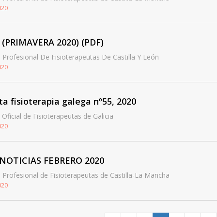
020
 (PRIMAVERA 2020) (PDF)
 Profesional De Fisioterapeutas De Castilla Y León
020
ta fisioterapia galega nº55, 2020
 Oficial de Fisioterapeutas de Galicia
020
ONOTICIAS FEBRERO 2020
 Profesional de Fisioterapeutas de Castilla-La Mancha
020