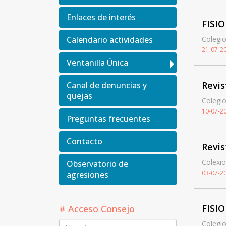
Enlaces de interés
FISI
Calendario actividades
Colegio
21-07-2
Ventanilla Única
Revis
Canal de denuncias y
quejas
Colegio
10-07-2
Preguntas frecuentes
Contacto
Revis
Colexio
Observatorio de
03-07-2
agresiones
FISI
# Acceso Consejo
Colegio