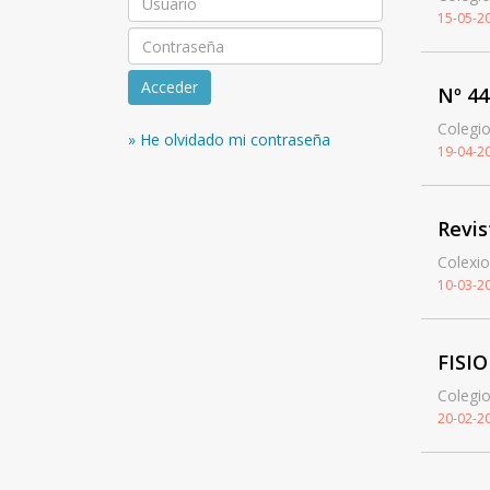
15-05-2
Acceder
Nº 44
Colegio
» He olvidado mi contraseña
19-04-2
Revis
Colexio
10-03-2
FISI
Colegio
20-02-2