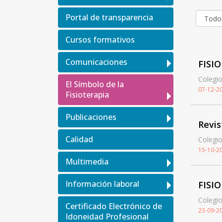
Portal de transparencia
Cursos formativos
Comunicaciones
FISI
Colegio
El Símbolo de la
07-12-2
Fisioterapia
Publicaciones
Revis
Calidad
Colegio
15-10-2
Multimedia
Información laboral
FISI
Colegio
Certificado Electrónico de
23-09-2
Idoneidad Profesional